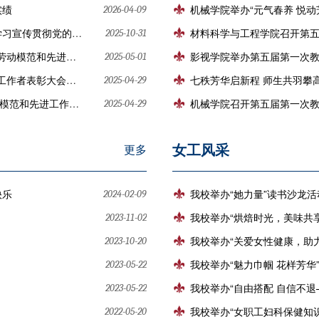
实绩
机械学院举办“元气春养 悦动
2026-04-09
十五五”规划目标任务贡献智慧和力量
材料科学与工程学院召开第
2025-10-31
精神座谈会在石家庄举行
影视学院举办第五届第一次
2025-05-01
 习近平发表重要讲话
七秩芳华启新程 师生共羽攀
2025-04-29
作者表彰大会上的讲话
机械学院召开第五届第一次
2025-04-29
女工风采
更多
快乐
我校举办“她力量”读书沙龙活
2024-02-09
我校举办“烘焙时光，美味共
2023-11-02
我校举办“关爱女性健康，助
2023-10-20
我校举办“魅力巾帼 花样芳华
2023-05-22
我校举办“自由搭配 自信不退
2023-05-22
我校举办“女职工妇科保健知
2022-05-20