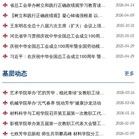
省总工会举办树立和践行正确政绩观学习教育读书班 把政绩写在职工群众心坎上
2026-04-14
【树立和践行正确政绩观】凝心铸魂强根基 以民为本出实绩
2026-04-09
王东明在全总十八届六次主席（扩大）会议上强调 深入学习宣传贯彻党的二十届四中全会精神 团结动员亿万职工为实现“十五五”规划目标任务贡献智慧和力量
2025-10-31
河北省学习贯彻庆祝中华全国总工会成立100周年暨全国劳动模范和先进工作者表彰大会精神座谈会在石家庄举行
2025-05-01
庆祝中华全国总工会成立100周年暨全国劳动模范和先进工作者表彰大会隆重举行 习近平发表重要讲话
2025-04-29
习近平：在庆祝中华全国总工会成立100周年 暨全国劳动模范和先进工作者表彰大会上的讲话
2025-04-29
基层动态
更多
艺术学院举办“艺韵芳华，植此青绿”女教职工绿植手作沙龙活动
2026-03-16
机械学院举办“元气春养 悦动芳华”健康沙龙活动
2026-03-06
材料科学与工程学院召开第五届第一次教职工代表大会暨工会会员代表大会
2026-01-16
影视学院举办第五届第一次教职工代表大会暨工会会员代表大会
2026-01-09
七秩芳华启新程 师生共羽攀高峰 材料学院分工会举办师生羽毛球联谊赛
2026-01-09